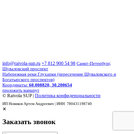
info@raivola-sup.ru
+7 812 900 54 98
Санкт-Петербург,
Шуваловский проспект
Набережная реки Глухарки (пересечение Шуваловского и
Богатырского проспектов)
Координаты:
60.008820, 30.200654
проложить маршрут
© Raivola SUP |
Политика конфиденциальности
ИП Новиков Артем Андреевич | ИНН: 780431198740
✕
Заказать звонок