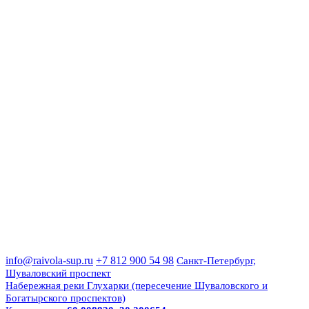
info@raivola-sup.ru
+7 812 900 54 98
Санкт-Петербург,
Шуваловский проспект
Набережная реки Глухарки (пересечение Шуваловского и
Богатырского проспектов)