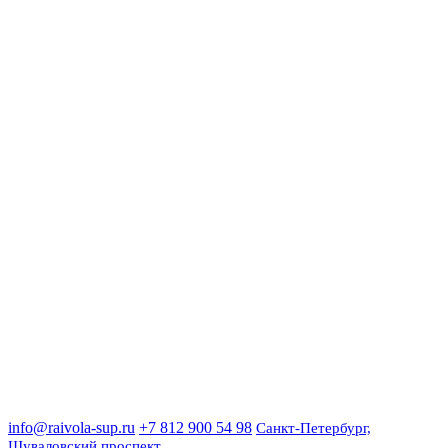
info@raivola-sup.ru
+7 812 900 54 98
Санкт-Петербург,
Шуваловский проспект